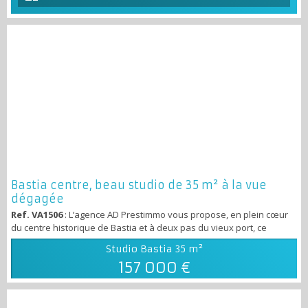
Bastia centre, beau studio de 35 m² à la vue
dégagée
Ref. VA1506
: L’agence AD Prestimmo vous propose, en plein cœur
du centre historique de Bastia et à deux pas du vieux port, ce
charmant studio de 35 m²sur la place Vattalapesca. Le logement se
Studio Bastia
35 m²
compose d’une entrée en rez-de-chaussée ouvrant sur une cuisine
157 000 €
aménagée et équipée, d’une salle d’eau avec cabine douche, ainsi
que d’un agréable espace de vie offrant une belle hauteur sous
plafond (3,30 m) av...