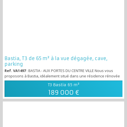
Bastia, T3 de 65 m² à la vue dégagée, cave,
parking
Ref. VA1497
: BASTIA - AUX PORTES DU CENTRE VILLE Nous vous
proposons à Bastia, idéalement situé dans une résidence rénovée
intégralement, niché dans un petit parc arboré face à la mer. Un
T3 Bastia
65 m²
appartement T3 de 65 m² (Carrez) s'articulant de la façon suivante;
189 000 €
Une entrée dégageant sur un salon lumineux et un large balcon
plein sud, une cuisine indépendante aménagée partiellement
équipée et dotée d'un c...