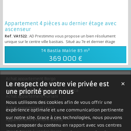
Appartement 4 pièces au dernier étage avec
ascenseur
Ref. VA1522
: AD Prestimmo vous propose un bien résolument
unique sur le centre ville bastiais. Situé au 7e et dernier étage
d’une copropriété avec ascenseur, cet appartement T4 a fait l’objet
T4 Bastia Mairie
85 m²
d’une rénovation, du sol au plafond, avec des prestations
369 000 €
contemporaines et de beaux volumes. Dès l’entrée, vous
découvrirez un hall avec rangements intégrés menant vers une
magnifique pièce de vie de 40...
Achat appartement Borgo
Le respect de votre vie privée est
✕
Achat appartement Bastia
Achat appartement Penta-di-Casinca
une priorité pour nous
Achat appartement Furiani
Achat appartement Oletta
Nous utilisons des cookies afin de vous offrir une
Achat appartement Lecci
expérience optimale et une communication pertinente
sur notre site. Grace à ces technologies, nous pouvons
Appartement à vendre Bastia
vous proposer du contenu en rapport avec vos centres
Appartement à louer Bastia