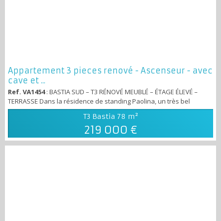
Appartement 3 pieces renové - Ascenseur - avec
cave et ...
Ref. VA1454
: BASTIA SUD – T3 RÉNOVÉ MEUBLÉ – ÉTAGE ÉLEVÉ –
TERRASSE Dans la résidence de standing Paolina, un très bel
appartement T3 situé au 3ᵉ étage avec ascenseur, entièrement
T3 Bastia
78 m²
rénové et vendu meublé avec du mobilier haut de gamme. Le salon
219 000 €
séjour lumineux s’ouvre sur une grande terrasse couverte exposée
ouest, tandis que la cuisine aménagée et équipée donne sur une
loggia fermée avec machine à l...