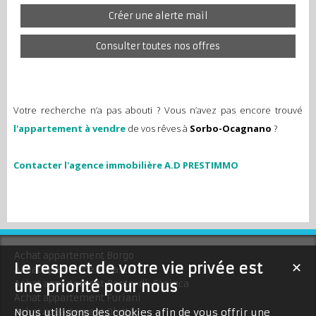
Créer une alerte mail
Consulter toutes nos offres
Votre recherche n’a pas abouti ? Vous n’avez pas encore trouvé
l'appartement à vendre
de vos rêves à
Sorbo-Ocagnano
?
Contacter l'agence immobilière A.D PRESTIMMO
Achat appartement Borgo
Le respect de votre vie privée est
✕
Achat appartement Bastia
Achat appartement Penta-di-Casinca
une priorité pour nous
Achat appartement Furiani
Achat appartement Oletta
Nous utilisons des cookies afin de vous offrir une