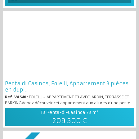
Penta di Casinca, Folelli, Appartement 3 pièces
en dupl...
Ref. VA540
: FOLELLI – APPARTEMENT T3 AVEC JARDIN, TERRASSE ET
PARKINGVenez découvrir cet appartement aux allures d’une petite
maison, offrant 70 m² habitables avec jardin privatif, terrasses et
T3 Penta-di-Casinca
73 m²
parking pour 2 à 4 véhicules, idéalement situé au cœur de Folelli, à
209 500 €
proximité des commodités. Le logement se compose d’un grand
séjour avec cuisine ouverte de 36 m² donnant directement sur la
terrasse et le...