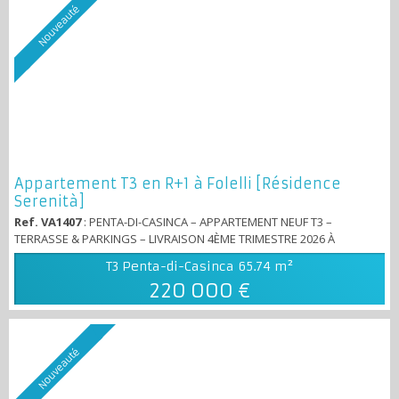
Nouveauté
Appartement T3 en R+1 à Folelli [Résidence
Serenità]
Ref. VA1407
: PENTA-DI-CASINCA – APPARTEMENT NEUF T3 –
TERRASSE & PARKINGS – LIVRAISON 4ÈME TRIMESTRE 2026 À
seulement 500 mètres du centre-ville de Folelli et à 30 minutes de
T3 Penta-di-Casinca
65.74 m²
Bastia, découvrez ce superbe appartement situé au R+1 et dernier
220 000 €
étage de la résidence neuve « Résidence Serenità ». Avec 65,74 m²
habitables et une terrasse couverte de 13,64 m², cet appartement
offre un plan fonctionnel e...
Nouveauté