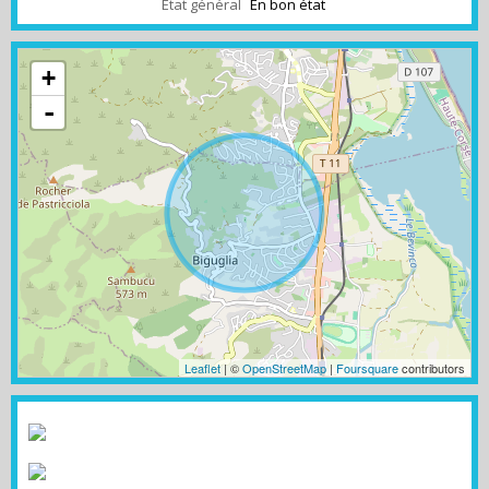
État général
En bon état
+
-
Leaflet
| ©
OpenStreetMap
|
Foursquare
contributors