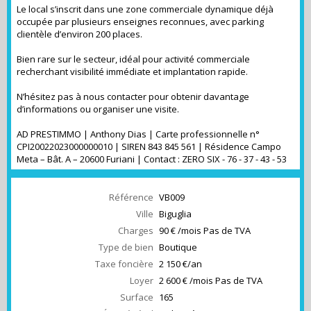
Le local s’inscrit dans une zone commerciale dynamique déjà
occupée par plusieurs enseignes reconnues, avec parking
clientèle d’environ 200 places.
Bien rare sur le secteur, idéal pour activité commerciale
recherchant visibilité immédiate et implantation rapide.
N’hésitez pas à nous contacter pour obtenir davantage
d’informations ou organiser une visite.
AD PRESTIMMO | Anthony Dias | Carte professionnelle n°
CPI20022023000000010 | SIREN 843 845 561 | Résidence Campo
Meta – Bât. A – 20600 Furiani | Contact : ZERO SIX - 76 - 37 - 43 - 53
Référence
VB009
Ville
Biguglia
Charges
90 € /mois Pas de TVA
Type de bien
Boutique
Taxe foncière
2 150 €/an
Loyer
2 600 € /mois Pas de TVA
Surface
165