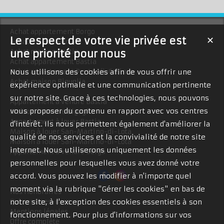
Achat appartement Borgo
Le respect de votre vie privée est
✕
Achat maison Furiani
une priorité pour nous
Achat maison Bastia
Achat appartement Bastia
Nous utilisons des cookies afin de vous offrir une
Achat appartement Penta-di-Casinca
Achat maison Biguglia
expérience optimale et une communication pertinente
sur notre site. Grace à ces technologies, nous pouvons
Appartement à vendre Bastia
vous proposer du contenu en rapport avec vos centres
Maison à vendre Biguglia
Appartement à louer Bastia
d'intérêt. Ils nous permettent également d'améliorer la
Maison à louer San-Martino-di-Lota
qualité de nos services et la convivialité de notre site
Maison à louer San-Martino-di-Lota
internet. Nous utiliserons uniquement les données
Appartement à vendre Borgo
personnelles pour lesquelles vous avez donné votre
accord. Vous pouvez les modifier à n'importe quel
moment via la rubrique "Gérer les cookies" en bas de
Nos Honoraires
notre site, à l'exception des cookies essentiels à son
Qui sommes-nous
Mentions légales
fonctionnement. Pour plus d'informations sur vos
Offre complète