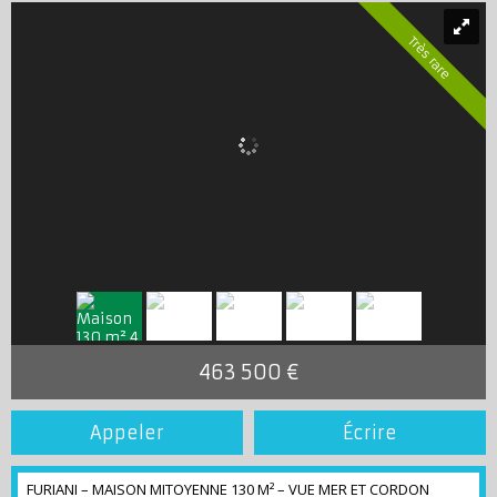
Très rare
463 500 €
Appeler
Écrire
FURIANI – MAISON MITOYENNE 130 M² – VUE MER ET CORDON