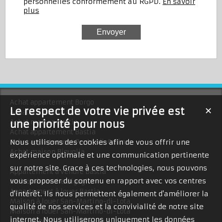
personnelles conformément au RGPD.
En savoir
plus
Achat appartement Borgo
Le respect de votre vie privée est
✕
Achat maison Furiani
une priorité pour nous
Achat maison Bastia
Achat appartement Bastia
Nous utilisons des cookies afin de vous offrir une
Achat appartement Penta-di-Casinca
Achat maison Biguglia
expérience optimale et une communication pertinente
sur notre site. Grace à ces technologies, nous pouvons
Appartement à vendre Bastia
vous proposer du contenu en rapport avec vos centres
Maison à vendre Biguglia
Appartement à louer Bastia
d'intérêt. Ils nous permettent également d'améliorer la
Maison à louer San-Martino-di-Lota
qualité de nos services et la convivialité de notre site
Maison à louer San-Martino-di-Lota
internet. Nous utiliserons uniquement les données
Appartement à vendre Borgo