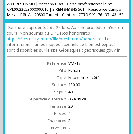
AD PRESTIMMO | Anthony Dias | Carte professionnelle n°
CPI20022023000000010 | SIREN 843 845 561 | Résidence Campo
Meta – Bât. A – 20600 Furiani | Contact : ZERO SIX - 76 - 37 - 43 - 53
Dans une copropriété de 24 lots. Aucune procédure n'est en
cours. Non soumis au DPE Nos honoraires :
https://files.netty.immo/file/prestimmo/honoraires
Les
informations sur les risques auxquels ce bien est exposé
sont disponibles sur le site Géorisques : georisques.gouv.fr
Référence
VM717
Ville
Furiani
Type
Mitoyenne 1 côté
Surface
130.00
Séjour
40
Superficie du terrain
06 a 49 ca
Terrasse
20
Pièces
4
Chambres
3
Niveaux
2