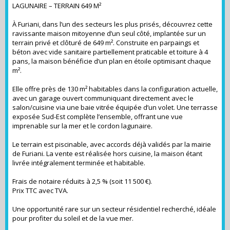
LAGUNAIRE – TERRAIN 649 M²
À Furiani, dans l’un des secteurs les plus prisés, découvrez cette
ravissante maison mitoyenne d’un seul côté, implantée sur un
terrain privé et clôturé de 649 m². Construite en parpaings et
béton avec vide sanitaire partiellement praticable et toiture à 4
pans, la maison bénéficie d’un plan en étoile optimisant chaque
m².
Elle offre près de 130 m² habitables dans la configuration actuelle,
avec un garage ouvert communiquant directement avec le
salon/cuisine via une baie vitrée équipée d’un volet. Une terrasse
exposée Sud-Est complète l’ensemble, offrant une vue
imprenable sur la mer et le cordon lagunaire.
Le terrain est piscinable, avec accords déjà validés par la mairie
de Furiani. La vente est réalisée hors cuisine, la maison étant
livrée intégralement terminée et habitable.
Frais de notaire réduits à 2,5 % (soit 11 500 €).
Prix TTC avec TVA.
Une opportunité rare sur un secteur résidentiel recherché, idéale
pour profiter du soleil et de la vue mer.