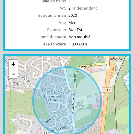
Salle de bains
1
WC
2
Indépendant
Epoque, année
2020
Vue
Mer
Exposition
Sud-Est
Ameublement
Non meublé
Taxe foncière
1 000 €/an
+
-