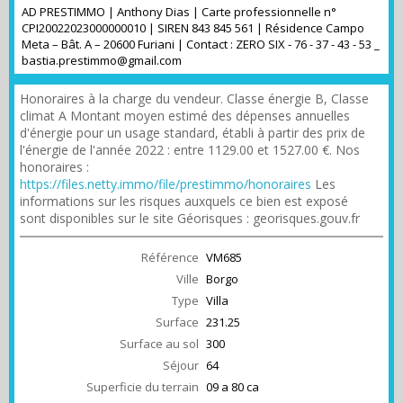
AD PRESTIMMO | Anthony Dias | Carte professionnelle n°
CPI20022023000000010 | SIREN 843 845 561 | Résidence Campo
Meta – Bât. A – 20600 Furiani | Contact : ZERO SIX - 76 - 37 - 43 - 53 _
bastia.prestimmo@gmail.com
Honoraires à la charge du vendeur. Classe énergie B, Classe
climat A Montant moyen estimé des dépenses annuelles
d'énergie pour un usage standard, établi à partir des prix de
l'énergie de l'année 2022 : entre 1129.00 et 1527.00 €. Nos
honoraires :
https://files.netty.immo/file/prestimmo/honoraires
Les
informations sur les risques auxquels ce bien est exposé
sont disponibles sur le site Géorisques : georisques.gouv.fr
Référence
VM685
Ville
Borgo
Type
Villa
Surface
231.25
Surface au sol
300
Séjour
64
Superficie du terrain
09 a 80 ca