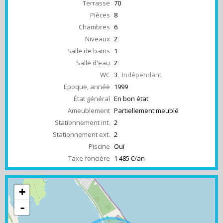
Terrasse
70
Pièces
8
Chambres
6
Niveaux
2
Salle de bains
1
Salle d'eau
2
WC
3
Indépendant
Epoque, année
1999
État général
En bon état
Ameublement
Partiellement meublé
Stationnement int.
2
Stationnement ext.
2
Piscine
Oui
Taxe foncière
1 485 €/an
+
-