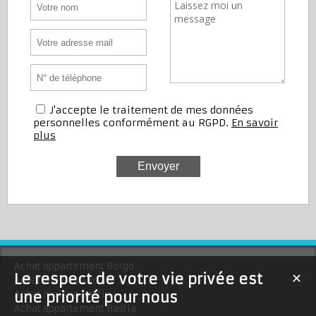
J'accepte le traitement de mes données
personnelles conformément au RGPD.
En savoir
plus
Achat appartement Borgo
Le respect de votre vie privée est
✕
Achat maison Furiani
une priorité pour nous
Achat maison Bastia
Achat appartement Bastia