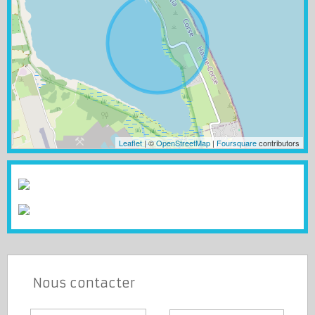
Leaflet
| ©
OpenStreetMap
|
Foursquare
contributors
Nous contacter