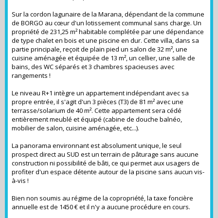
Sur la cordon lagunaire de la Marana, dépendant de la commune
de BORGO au cœur d'un lotissement communal sans charge. Un
propriété de 231,25 m² habitable complétée par une dépendance
de type chalet en bois et une piscine en dur. Cette villa, dans sa
partie principale, reçoit de plain pied un salon de 32 m², une
cuisine aménagée et équipée de 13 m², un cellier, une salle de
bains, des WC séparés et 3 chambres spacieuses avec
rangements !
Le niveau R+1 intègre un appartement indépendant avec sa
propre entrée, il s'agit d'un 3 pièces (T3) de 81 m² avec une
terrasse/solarium de 40 m². Cette appartement sera cédé
entièrement meublé et équipé (cabine de douche balnéo,
mobilier de salon, cuisine aménagée, etc...).
La panorama environnant est absolument unique, le seul
prospect direct au SUD est un terrain de pâturage sans aucune
construction ni possibilité de bâti, ce qui permet aux usagers de
profiter d'un espace détente autour de la piscine sans aucun vis-
à-vis !
Bien non soumis au régime de la copropriété, la taxe foncière
annuelle est de 1450 € et il n'y a aucune procédure en cours.