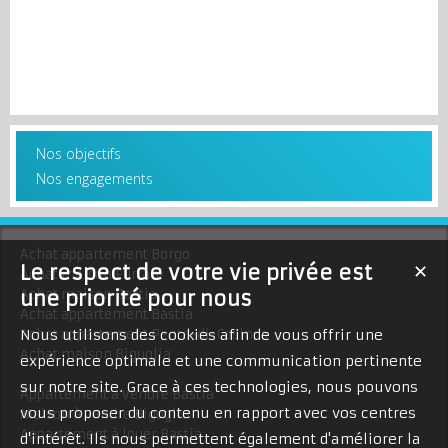
Nos objectifs
Nos engagements
Achat appartement Borgo
Le respect de votre vie privée est
✕
Achat maison Furiani
Achat maison Bastia
une priorité pour nous
Achat appartement Bastia
Achat appartement Penta-di-Casinca
Nous utilisons des cookies afin de vous offrir une
Achat maison Biguglia
expérience optimale et une communication pertinente
sur notre site. Grace à ces technologies, nous pouvons
Appartement à vendre Bastia
vous proposer du contenu en rapport avec vos centres
Maison à vendre Biguglia
Appartement à louer Bastia
d'intérêt. Ils nous permettent également d'améliorer la